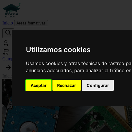
Inicio
Áreas formativas
Utilizamos cookies
Campus virtual
Usamos cookies y otras técnicas de rastreo pa
anuncios adecuados, para analizar el tráfico e
Inicio
›
Electrónica y Automática
›
Curso de Desarrollo Profesional en 
Aceptar
Rechazar
Configurar