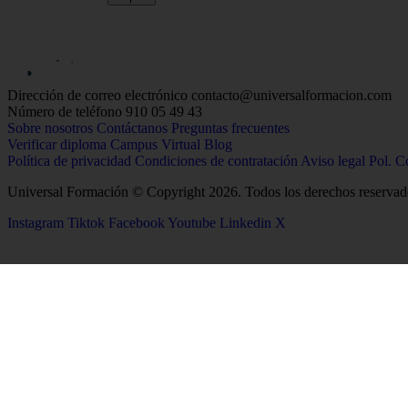
Dirección de correo electrónico
contacto@universalformacion.com
Número de teléfono
910 05 49 43
Sobre nosotros
Contáctanos
Preguntas frecuentes
Verificar diploma
Campus Virtual
Blog
Política de privacidad
Condiciones de contratación
Aviso legal
Pol. C
Universal Formación © Copyright 2026. Todos los derechos reservad
Instagram
Tiktok
Facebook
Youtube
Linkedin
X
26
Salud
Ciencias
Enfermería
Química
Psicología
Biología
Celador
Biotecnología
TCAE
Tecnología de los Alim