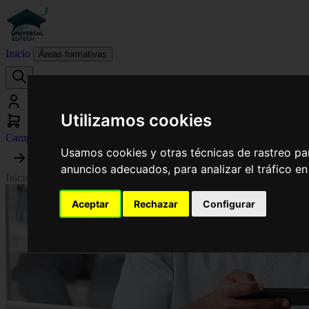
Inicio
Áreas formativas
Utilizamos cookies
Campus virtual
Usamos cookies y otras técnicas de rastreo pa
anuncios adecuados, para analizar el tráfico e
Inicio
›
Electrónica y Automática
›
Curso Universitario de Especializaci
Aceptar
Rechazar
Configurar