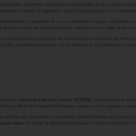
os estudiantes comprender los principios fundamentales de los circuitos electr
rramientas y equipos de diagnóstico, lo que les permitirá aplicar sus conocimien
ntenimiento y diagnóstico de circuitos electrónicos digitales, incluyendo la id
n aprenderán sobre las últimas tecnologías y tendencias en el campo de los circui
Circuitos Electrónicos Digitales está diseñado para profesionales que deseen ac
arán bien preparados para asumir roles de liderazgo en el mantenimiento y diagnó
orgada por
European University Gasteiz
(
EUNEIZ
), una institución de reno
ecialistas y Máster de Formación Permanente cumplen con los estándares acadé
z
confirman que el estudiante ha completado satisfactoriamente un programa de
icación único
. Al acceder al enlace proporcionado en el diploma e introducir es