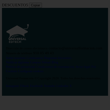
DESCUENTO5
Copiar
contacto@universalformacion.com
Dirección de correo electrónico
910 05 49 43
Número de teléfono
Sobre nosotros
Contáctanos
Preguntas frecuentes
Verificar diploma
Campus Virtual
Blog
Política de privacidad
Condiciones de contratación
Aviso legal
Pol.
Cookies
Configurar cookies
Universal Formación © Copyright 2026. Todos los derechos reservados.
Instagram
Tiktok
Facebook
Youtube
Linkedin
X