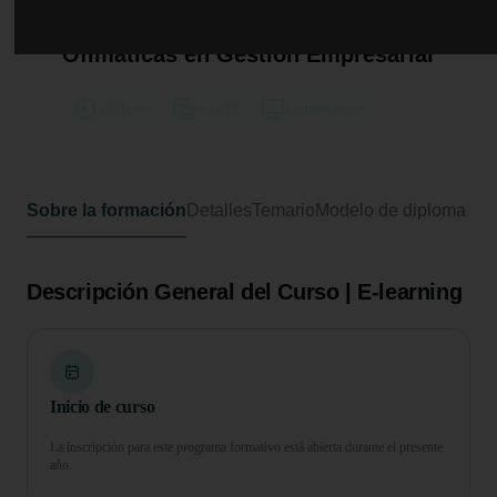
Curso de Desarrollo Profesional en
Uso Eficiente de Aplicaciones
Ofimáticas en Gestión Empresarial
150 horas
6 ECTS
Formato online
Sobre la formación
Detalles
Temario
Modelo de diploma
Descripción General del Curso | E-learning
Inicio de curso
La inscripción para este programa formativo está abierta durante el presente
año.