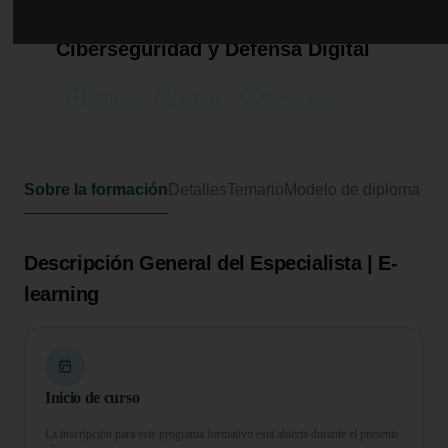
Especialista Universitario en
Estrategias Avanzadas de
Ciberseguridad y Defensa Digital
750 horas
30 ECTS
Formato online
Sobre la formación
Detalles
Temario
Modelo de diploma
Descripción General del Especialista | E-
learning
Inicio de curso
La inscripción para este programa formativo está abierta durante el presente