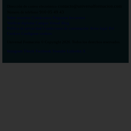
contacto@universalformacion.com
Dirección de correo electrónico
910 05 49 43
Número de teléfono
Sobre nosotros
Contáctanos
Preguntas frecuentes
Verificar diploma
Campus Virtual
Blog
Política de privacidad
Condiciones de contratación
Aviso legal
Pol.
Cookies
Configurar cookies
Universal Formación © Copyright 2026. Todos los derechos reservados.
Instagram
Tiktok
Facebook
Youtube
Linkedin
X
Salud
26
Enfermería
Psicología
Celador
TCAE
Medicina
Logopedia
Fisioterapia