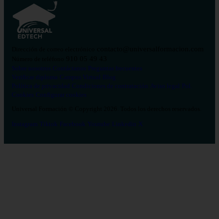
contacto@universalformacion.com
Dirección de correo electrónico
910 05 49 43
Número de teléfono
Sobre nosotros
Contáctanos
Preguntas frecuentes
Verificar diploma
Campus Virtual
Blog
Política de privacidad
Condiciones de contratación
Aviso legal
Pol.
Cookies
Configurar cookies
Universal Formación © Copyright 2026. Todos los derechos reservados.
Instagram
Tiktok
Facebook
Youtube
Linkedin
X
Salud
26
Enfermería
Psicología
Celador