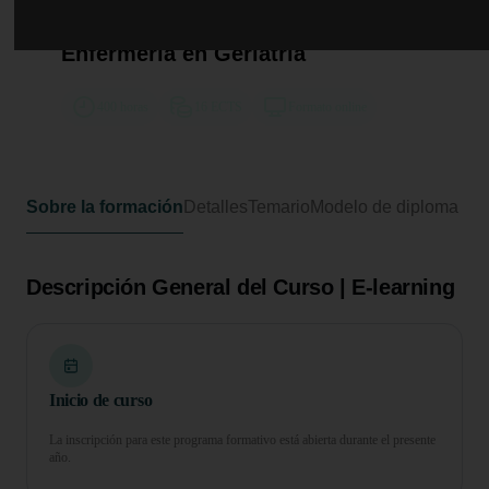
Curso Superior en Primeros
Auxilios para Auxiliares de
Enfermería en Geriatría
400 horas
16 ECTS
Formato online
Sobre la formación
Detalles
Temario
Modelo de diploma
Descripción General del Curso | E-learning
Inicio de curso
La inscripción para este programa formativo está abierta durante el presente
año.