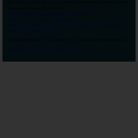
contacto@universalformacion.com
Dirección de correo electrónico
910 05 49 43
Número de teléfono
Sobre nosotros
Contáctanos
Preguntas frecuentes
Verificar diploma
Campus Virtual
Blog
Política de privacidad
Condiciones de contratación
Aviso legal
Pol.
Cookies
Configurar cookies
Universal Formación © Copyright 2026. Todos los derechos reservados.
Instagram
Tiktok
Facebook
Youtube
Linkedin
X
Salud
26
Enfermería
Psicología
Celador
TCAE
Medicina
Logopedia
Fisioterapia