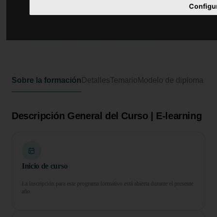
Curso en Bioseguridad en
Configu
Entornos Laborales y Sanitarios
100 horas
4 ECTS
Formato online
Sobre la formación
Detalles
Temario
Modelo de diploma
Descripción General del Curso | E-learning
Inicio de curso
La inscripción para este programa formativo está abierta durante el presente
año.