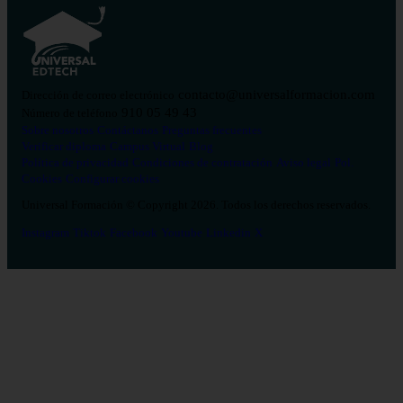
contacto@universalformacion.com
Dirección de correo electrónico
910 05 49 43
Número de teléfono
Sobre nosotros
Contáctanos
Preguntas frecuentes
Verificar diploma
Campus Virtual
Blog
Política de privacidad
Condiciones de contratación
Aviso legal
Pol.
Cookies
Configurar cookies
Universal Formación © Copyright 2026. Todos los derechos reservados.
Instagram
Tiktok
Facebook
Youtube
Linkedin
X
Salud
26
Enfermería
Psicología
Celador