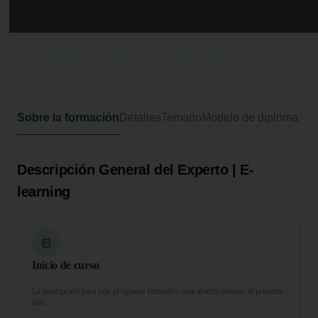
Experto Universitario en Pilates
Clínico y Rehabilitación Funcional
500 horas
20 ECTS
Formato online
Sobre la formación
Detalles
Temario
Modelo de diploma
Descripción General del Experto | E-
learning
Inicio de curso
La inscripción para este programa formativo está abierta durante el presente
año.