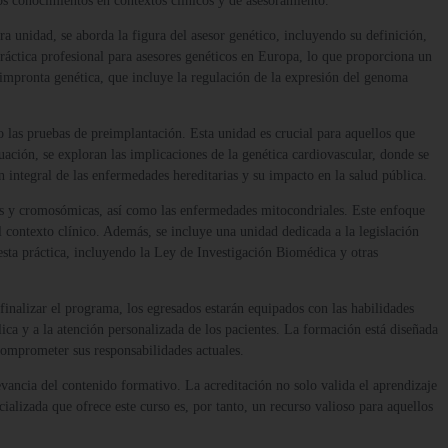
tos conocimientos en contextos clínicos y de asesoramiento.
a unidad, se aborda la figura del asesor genético, incluyendo su definición,
práctica profesional para asesores genéticos en Europa, lo que proporciona un
 impronta genética, que incluye la regulación de la expresión del genoma
o las pruebas de preimplantación. Esta unidad es crucial para aquellos que
uación, se exploran las implicaciones de la genética cardiovascular, donde se
 integral de las enfermedades hereditarias y su impacto en la salud pública.
as y cromosómicas, así como las enfermedades mitocondriales. Este enfoque
 el contexto clínico. Además, se incluye una unidad dedicada a la legislación
 esta práctica, incluyendo la Ley de Investigación Biomédica y otras
 finalizar el programa, los egresados estarán equipados con las habilidades
lica y a la atención personalizada de los pacientes. La formación está diseñada
 comprometer sus responsabilidades actuales.
levancia del contenido formativo. La acreditación no solo valida el aprendizaje
alizada que ofrece este curso es, por tanto, un recurso valioso para aquellos