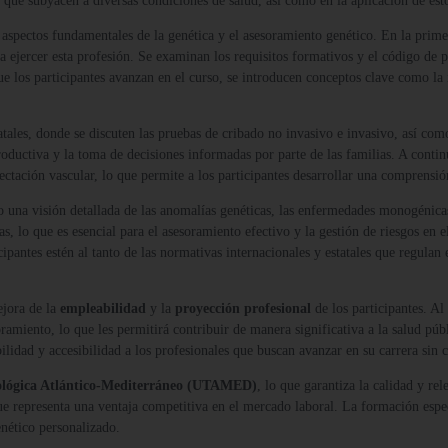
s que subyacen a diversas condiciones de salud, así como en la aplicación de es
 aspectos fundamentales de la genética y el asesoramiento genético. En la primer
ra ejercer esta profesión. Se examinan los requisitos formativos y el código de 
ue los participantes avanzan en el curso, se introducen conceptos clave como la
tales, donde se discuten las pruebas de cribado no invasivo e invasivo, así com
oductiva y la toma de decisiones informadas por parte de las familias. A contin
ctación vascular, lo que permite a los participantes desarrollar una comprensión
o una visión detallada de las anomalías genéticas, las enfermedades monogénic
cas, lo que es esencial para el asesoramiento efectivo y la gestión de riesgos en
cipantes estén al tanto de las normativas internacionales y estatales que regulan
ejora de la
empleabilidad
y la
proyección profesional
de los participantes. Al
ramiento, lo que les permitirá contribuir de manera significativa a la salud púb
ibilidad y accesibilidad a los profesionales que buscan avanzar en su carrera sin
ológica Atlántico-Mediterráneo (UTAMED)
, lo que garantiza la calidad y re
e representa una ventaja competitiva en el mercado laboral. La formación especi
enético personalizado.