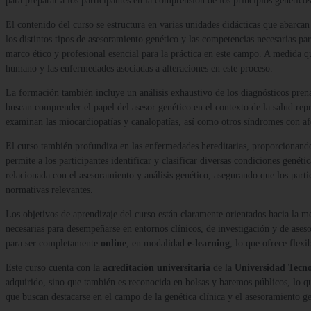
para preparar a los participantes en la comprensión de los principios genético
El contenido del curso se estructura en varias unidades didácticas que abarcan
los distintos tipos de asesoramiento genético y las competencias necesarias pa
marco ético y profesional esencial para la práctica en este campo. A medida q
humano y las enfermedades asociadas a alteraciones en este proceso.
La formación también incluye un análisis exhaustivo de los diagnósticos prena
buscan comprender el papel del asesor genético en el contexto de la salud repr
examinan las miocardiopatías y canalopatías, así como otros síndromes con afe
El curso también profundiza en las enfermedades hereditarias, proporcionand
permite a los participantes identificar y clasificar diversas condiciones genéti
relacionada con el asesoramiento y análisis genético, asegurando que los parti
normativas relevantes.
Los objetivos de aprendizaje del curso están claramente orientados hacia la m
necesarias para desempeñarse en entornos clínicos, de investigación y de aseso
para ser completamente
online
, en modalidad
e-learning
, lo que ofrece flex
Este curso cuenta con la
acreditación universitaria
de la
Universidad Tecn
adquirido, sino que también es reconocida en bolsas y baremos públicos, lo qu
que buscan destacarse en el campo de la genética clínica y el asesoramiento g