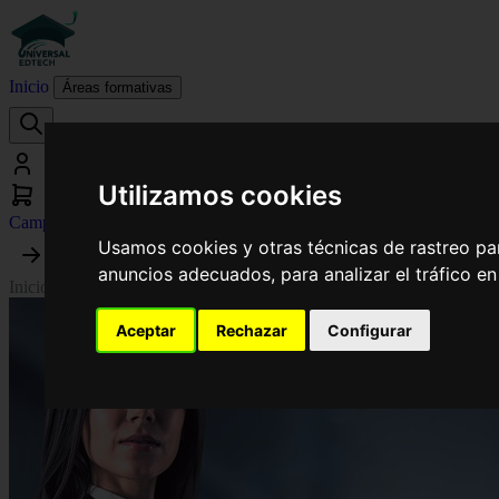
Inicio
Áreas formativas
Utilizamos cookies
Campus virtual
Usamos cookies y otras técnicas de rastreo pa
anuncios adecuados, para analizar el tráfico e
Inicio
›
Biología
›
Curso de Desarrollo Profesional en Genética Clínica
Aceptar
Rechazar
Configurar