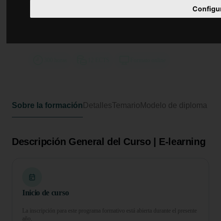
Curso Universitario de
Configu
Especialización en Enfermería
Avanzada en la Unidad de
Cuidados Intensivos
300 horas
12 ECTS
Formato online
Sobre la formación
Detalles
Temario
Modelo de diploma
Descripción General del Curso | E-learning
Inicio de curso
La inscripción para este programa formativo está abierta durante el presente
año.