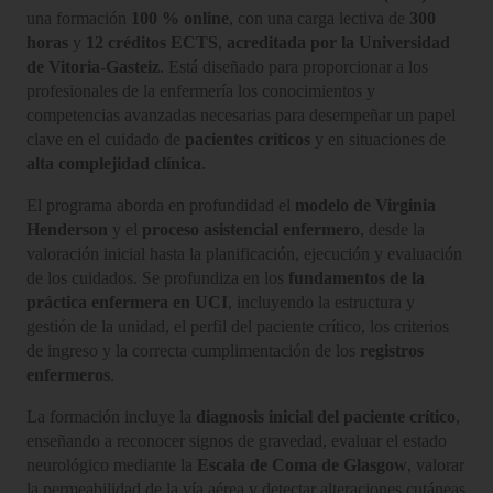
una formación
100 % online
, con una carga lectiva de
300
horas
y
12 créditos ECTS
,
acreditada por la Universidad
de Vitoria-Gasteiz
. Está diseñado para proporcionar a los
profesionales de la enfermería los conocimientos y
competencias avanzadas necesarias para desempeñar un papel
clave en el cuidado de
pacientes críticos
y en situaciones de
alta complejidad clínica
.
El programa aborda en profundidad el
modelo de Virginia
Henderson
y el
proceso asistencial enfermero
, desde la
valoración inicial hasta la planificación, ejecución y evaluación
de los cuidados. Se profundiza en los
fundamentos de la
práctica enfermera en UCI
, incluyendo la estructura y
gestión de la unidad, el perfil del paciente crítico, los criterios
de ingreso y la correcta cumplimentación de los
registros
enfermeros
.
La formación incluye la
diagnosis inicial del paciente crítico
,
enseñando a reconocer signos de gravedad, evaluar el estado
neurológico mediante la
Escala de Coma de Glasgow
, valorar
la permeabilidad de la vía aérea y detectar alteraciones cutáneas