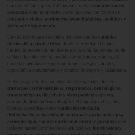
como el relleno capilar. Además, se aborda la
monitorización
avanzada
, tanto no invasiva como invasiva, con control de
constantes vitales, parámetros hemodinámicos, analíticas y
sistemas de seguimiento
.
Uno de los bloques esenciales del curso son los
cuidados
diarios del paciente crítico
, donde se estudian el balance
hídrico, la prevención de úlceras por presión, la prevención de
caídas y la aplicación de medidas de sujeción mecánica, así
como las medidas de seguridad frente a riesgos laborales,
exposición a contaminantes y técnicas de asepsia y aislamiento.
El temario profundiza en los cuidados especializados en
trastornos cardiovasculares, respiratorios, neurológicos,
traumatológicos, digestivos y otras patologías graves
,
abordando desde la fisiopatología y el diagnóstico hasta las
técnicas específicas como
ventilación mecánica,
desfibrilación, colocación de marcapasos, oxigenoterapia,
aerosolterapia, soporte nutricional enteral y parenteral
. Se
incluyen también protocolos de actuación en
intoxicaciones,
hemorragias, quemaduras y pacientes postquirúrgicos
.