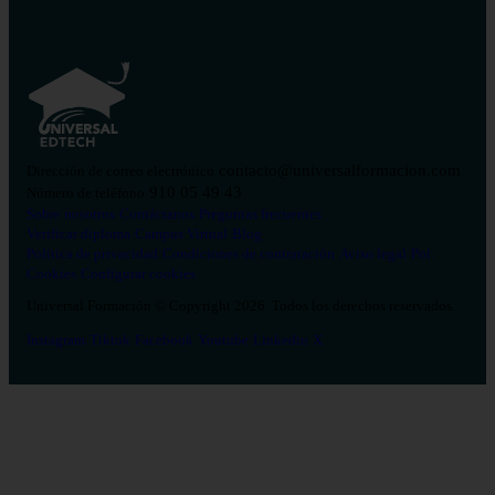
contacto@universalformacion.com
Dirección de correo electrónico
910 05 49 43
Número de teléfono
Sobre nosotros
Contáctanos
Preguntas frecuentes
Verificar diploma
Campus Virtual
Blog
Política de privacidad
Condiciones de contratación
Aviso legal
Pol.
Cookies
Configurar cookies
Universal Formación © Copyright 2026. Todos los derechos reservados.
Instagram
Tiktok
Facebook
Youtube
Linkedin
X
Salud
26
Enfermería