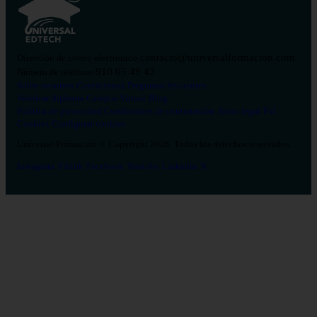
contacto@universalformacion.com
Dirección de correo electrónico
910 05 49 43
Número de teléfono
Sobre nosotros
Contáctanos
Preguntas frecuentes
Verificar diploma
Campus Virtual
Blog
Política de privacidad
Condiciones de contratación
Aviso legal
Pol.
Cookies
Configurar cookies
Universal Formación © Copyright 2026. Todos los derechos reservados.
Instagram
Tiktok
Facebook
Youtube
Linkedin
X
Salud
26
Enfermería
Psicología
Celador
TCAE