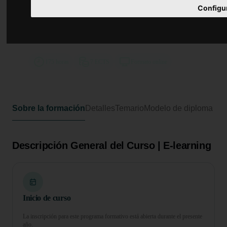
Curso Universitario de
Configu
Especialización en Rehabilitación
Integral en la Tercera Edad:
Estrategias y Cuidados
175 horas
7 ECTS
Formato online
Sobre la formación
Detalles
Temario
Modelo de diploma
Descripción General del Curso | E-learning
Inicio de curso
La inscripción para este programa formativo está abierta durante el presente
año.