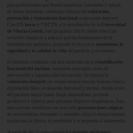
para profesionales que desean actualizar, consolidar y aplicar,
de forma inmediata, estrategias eficaces de
valoración,
prevención y tratamiento funcional
en personas mayores.
Con
175 horas y 7 ECTS
, y la acreditación de la
Universidad
de Vitoria-Gasteiz
, este programa 100 % online ofrece un
recorrido compacto y práctico por los fundamentos de la
rehabilitación geriátrica, poniendo el foco en la
autonomía, la
seguridad y la calidad de vida
del paciente y su entorno.
El itinerario comienza con una inmersión en la
rehabilitación
funcional del anciano
, asentando conceptos, áreas de
intervención y organización del servicio. Se entrena la
valoración integral
con mirada biopsicosocial: historia clínica,
exploración física, evaluación funcional y mental, clasificación
del paciente mayor (sano, frágil, dependiente, paciente
geriátrico) y criterios para priorizar objetivos terapéuticos. Esta
base permite identificar con precisión
presentaciones atípicas
de enfermedades frecuentes y entender cómo el envejecimiento
condiciona la clínica, el pronóstico y la respuesta al tratamiento.
A partir de ahí, el curso aborda los
grandes síndromes