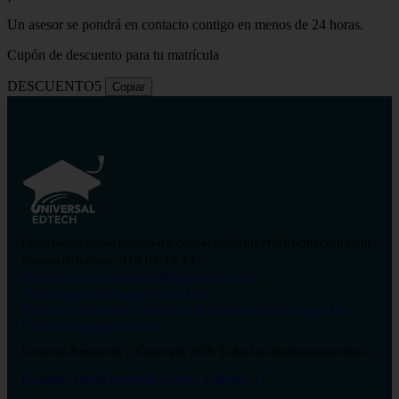
Un asesor se pondrá en contacto contigo en menos de 24 horas.
Cupón de descuento para tu matrícula
DESCUENTO5
Copiar
contacto@universalformacion.com
Dirección de correo electrónico
910 05 49 43
Número de teléfono
Sobre nosotros
Contáctanos
Preguntas frecuentes
Verificar diploma
Campus Virtual
Blog
Política de privacidad
Condiciones de contratación
Aviso legal
Pol.
Cookies
Configurar cookies
Universal Formación © Copyright 2026. Todos los derechos reservados.
Instagram
Tiktok
Facebook
Youtube
Linkedin
X