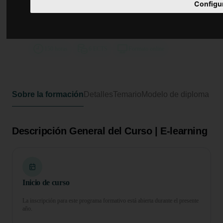
Curso de Desarrollo Profesional en
Configu
Síndrome de Raynaud:
Intervención Médica y Psicológica
150 horas
6 ECTS
Formato online
Sobre la formación
Detalles
Temario
Modelo de diploma
Descripción General del Curso | E-learning
Inicio de curso
La inscripción para este programa formativo está abierta durante el presente
año.