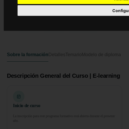
Curso Universitario de
Especialización en
Configu
Neuropsicología
300 horas
12 ECTS
Formato online
Sobre la formación
Detalles
Temario
Modelo de diploma
Descripción General del Curso | E-learning
Inicio de curso
La inscripción para este programa formativo está abierta durante el presente
año.