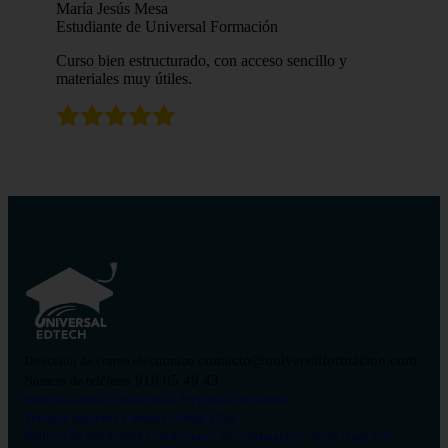
María Jesús Mesa
Estudiante de Universal Formación
Curso bien estructurado, con acceso sencillo y
materiales muy útiles.
contacto@universalformacion.com
Dirección de correo electrónico
910 05 49 43
Número de teléfono
Sobre nosotros
Contáctanos
Preguntas frecuentes
Verificar diploma
Campus Virtual
Blog
Política de privacidad
Condiciones de contratación
Aviso legal
Pol.