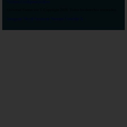
Cookies
Configurar cookies
Universal Formación © Copyright 2026. Todos los derechos reservados.
Instagram
Tiktok
Facebook
Youtube
Linkedin
X
Salud
26
Enfermería
Psicología
Celador
TCAE
Medicina
Logopedia
Fisioterapia
Terapia Ocupacional
Farmacia
Estética Integral y Bienestar
Veterinaria