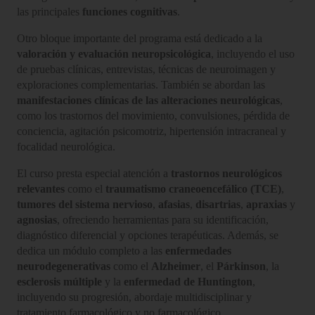
las principales
funciones cognitivas
.
Otro bloque importante del programa está dedicado a la
valoración y evaluación neuropsicológica
, incluyendo el uso
de pruebas clínicas, entrevistas, técnicas de neuroimagen y
exploraciones complementarias. También se abordan las
manifestaciones clínicas de las alteraciones neurológicas
,
como los trastornos del movimiento, convulsiones, pérdida de
conciencia, agitación psicomotriz, hipertensión intracraneal y
focalidad neurológica.
El curso presta especial atención a
trastornos neurológicos
relevantes
como el
traumatismo craneoencefálico (TCE)
,
tumores del sistema nervioso
,
afasias
,
disartrias
,
apraxias
y
agnosias
, ofreciendo herramientas para su identificación,
diagnóstico diferencial y opciones terapéuticas. Además, se
dedica un módulo completo a las
enfermedades
neurodegenerativas
como el
Alzheimer
, el
Párkinson
, la
esclerosis múltiple
y la
enfermedad de Huntington
,
incluyendo su progresión, abordaje multidisciplinar y
tratamiento farmacológico y no farmacológico.