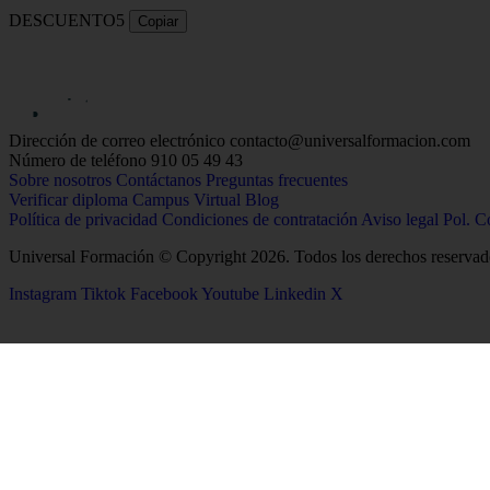
DESCUENTO5
Copiar
Dirección de correo electrónico
contacto@universalformacion.com
Número de teléfono
910 05 49 43
Sobre nosotros
Contáctanos
Preguntas frecuentes
Verificar diploma
Campus Virtual
Blog
Política de privacidad
Condiciones de contratación
Aviso legal
Pol. C
Universal Formación © Copyright 2026. Todos los derechos reservad
Instagram
Tiktok
Facebook
Youtube
Linkedin
X
26
Salud
Ciencias
Enfermería
Química
Psicología
Biología
Celador
Biotecnología