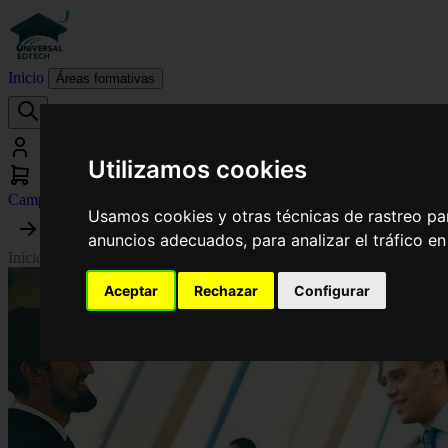
Inicio
Áreas formativas
Utilizamos cookies
Campus virtual
Usamos cookies y otras técnicas de rastreo pa
anuncios adecuados, para analizar el tráfico e
Inicio
›
Informática
›
Curso Universitario de Especialización en Manejo 
Aceptar
Rechazar
Configurar