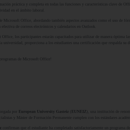
rmación práctica y completa en todas las funciones y características clave de Of
ividad en el ámbito laboral.
de Microsoft Office, abordando también aspectos avanzados como el uso de fórm
 efectiva de correos electrónicos y calendarios en Outlook.
ffice, los participantes estarán capacitados para utilizar de manera óptima la
 universidad, proporciona a los estudiantes una certificación que respalda su 
e programas de Microsoft Office!
orgada por
European University Gasteiz
(
EUNEIZ
), una institución de reno
ecialistas y Máster de Formación Permanente cumplen con los estándares acadé
z
confirman que el estudiante ha completado satisfactoriamente un programa de