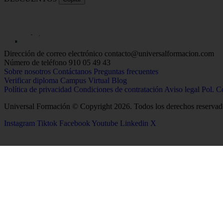
Dirección de correo electrónico
contacto@universalformacion.com
Número de teléfono
910 05 49 43
Sobre nosotros
Contáctanos
Preguntas frecuentes
Verificar diploma
Campus Virtual
Blog
Política de privacidad
Condiciones de contratación
Aviso legal
Pol. C
Universal Formación © Copyright 2026. Todos los derechos reservad
Instagram
Tiktok
Facebook
Youtube
Linkedin
X
26
Salud
Ciencias
Enfermería
Química
Psicología
Biología
Celador
Biotecnología
TCAE
Tecnología de los Alim