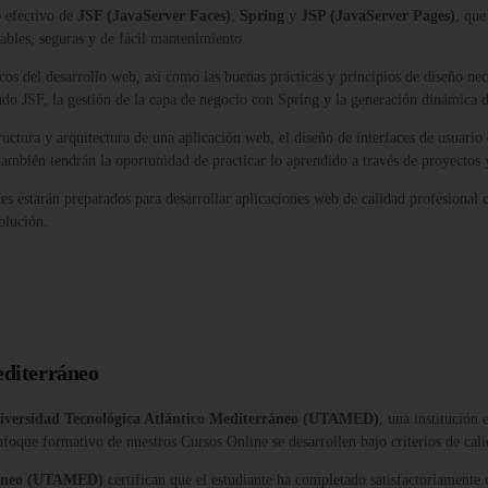
o efectivo de
JSF (JavaServer Faces)
,
Spring
y
JSP (JavaServer Pages)
, que
lables, seguras y de fácil mantenimiento.
cos del desarrollo web, así como las buenas prácticas y principios de diseño nece
zando JSF, la gestión de la capa de negocio con Spring y la generación dinámica 
ctura y arquitectura de una aplicación web, el diseño de interfaces de usuario 
ambién tendrán la oportunidad de practicar lo aprendido a través de proyectos y
tes estarán preparados para desarrollar aplicaciones web de calidad profesional
olución.
editerráneo
iversidad Tecnológica Atlántico Mediterráneo (UTAMED)
, una institución
nfoque formativo de nuestros Cursos Online se desarrollen bajo criterios de cali
rráneo (UTAMED)
certifican que el estudiante ha completado satisfactoriamente