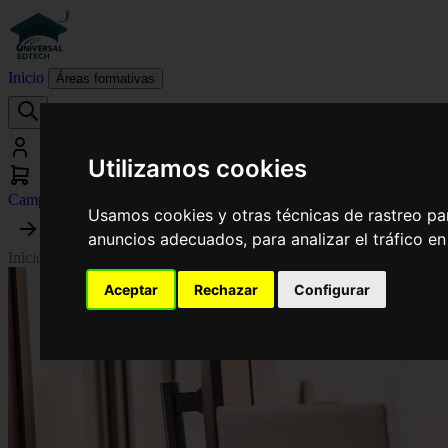
Inicio
Áreas formativas
Utilizamos cookies
Campus virtual
Usamos cookies y otras técnicas de rastreo pa
anuncios adecuados, para analizar el tráfico e
Inicio
›
Informática
›
Curso Superior en Desarrollo Web con JSF, Spring
Aceptar
Rechazar
Configurar