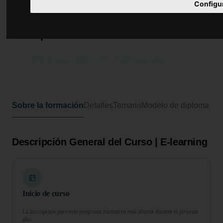
Configu
Curso en Apoyo a Familias con
Personas en Situación de
Dependencia
100 horas
4 ECTS
Formato online
Sobre la formación
Detalles
Temario
Modelo de diploma
Descripción General del Curso | E-learning
Inicio de curso
La inscripción para este programa formativo está abierta durante el presente
año.