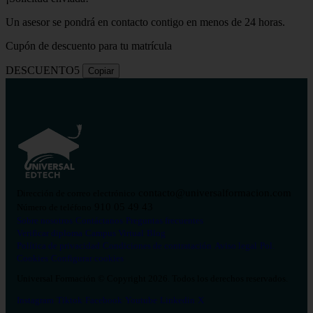
Un asesor se pondrá en contacto contigo en menos de 24 horas.
Cupón de descuento para tu matrícula
DESCUENTO5
Copiar
contacto@universalformacion.com
Dirección de correo electrónico
910 05 49 43
Número de teléfono
Sobre nosotros
Contáctanos
Preguntas frecuentes
Verificar diploma
Campus Virtual
Blog
Política de privacidad
Condiciones de contratación
Aviso legal
Pol.
Cookies
Configurar cookies
Universal Formación © Copyright 2026. Todos los derechos reservados.
Instagram
Tiktok
Facebook
Youtube
Linkedin
X