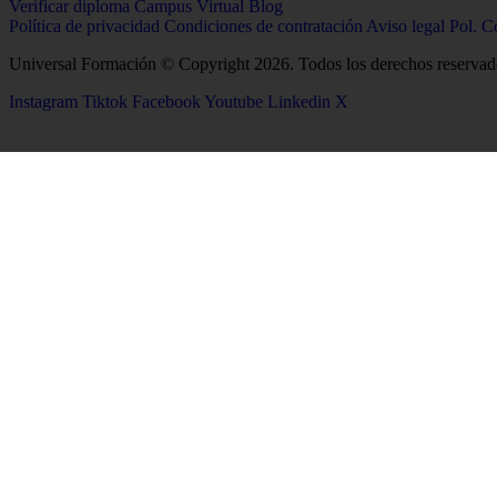
Verificar diploma
Campus Virtual
Blog
Política de privacidad
Condiciones de contratación
Aviso legal
Pol. C
Universal Formación © Copyright 2026. Todos los derechos reservad
Instagram
Tiktok
Facebook
Youtube
Linkedin
X
26
Salud
Ciencias
Enfermería
Química
Psicología
Biología
Celador
Biotecnología
TCAE
Tecnología de los Alim
Medicina
Geología
Logopedia
Ciencias Ambientales
Fisioterapia
Física
Terapia Ocupacional
Producción Agropecuar
Farmacia
Óptica y Optometría
Estética Integral y Bienestar
Matemáticas