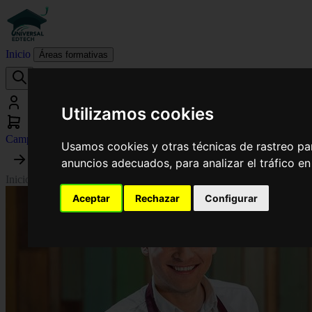
Inicio
Áreas formativas
Utilizamos cookies
Campus virtual
Usamos cookies y otras técnicas de rastreo pa
anuncios adecuados, para analizar el tráfico e
Inicio
›
Panadería y Bollería Artesanales
›
Curso Superior en Encargado
Aceptar
Rechazar
Configurar