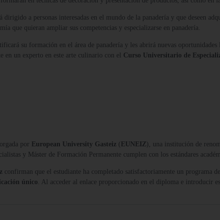
 formarán en técnicas de decoración y presentación de productos, así como en la
á dirigido a personas interesadas en el mundo de la panadería y que deseen adq
omía que quieran ampliar sus competencias y especializarse en panadería.
rtificará su formación en el área de panadería y les abrirá nuevas oportunidades l
 en un experto en este arte culinario con el
Curso Universitario de Especial
orgada por
European University Gasteiz
(
EUNEIZ
), una institución de reno
ecialistas y Máster de Formación Permanente cumplen con los estándares acadé
z
confirman que el estudiante ha completado satisfactoriamente un programa de
icación único
. Al acceder al enlace proporcionado en el diploma e introducir es