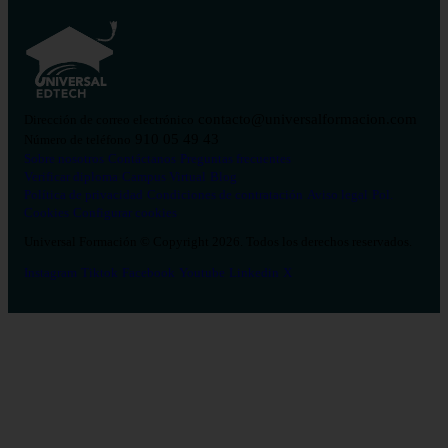
contacto@universalformacion.com
Dirección de correo electrónico
910 05 49 43
Número de teléfono
Sobre nosotros
Contáctanos
Preguntas frecuentes
Verificar diploma
Campus Virtual
Blog
Política de privacidad
Condiciones de contratación
Aviso legal
Pol.
Cookies
Configurar cookies
Universal Formación © Copyright 2026. Todos los derechos reservados.
Instagram
Tiktok
Facebook
Youtube
Linkedin
X
Salud
26
Enfermería
Psicología
Celador