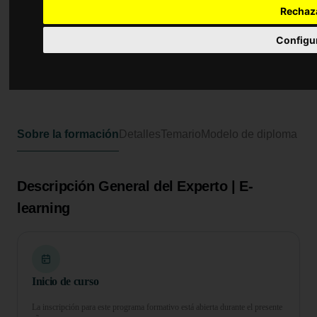
Experto Universitario en Cuidados
Rechaz
Paliativos y Humanizado en la
Atención Sanitaria
Configu
500 horas
20 ECTS
Formato online
Sobre la formación
Detalles
Temario
Modelo de diploma
Descripción General del Experto | E-
learning
Inicio de curso
La inscripción para este programa formativo está abierta durante el presente