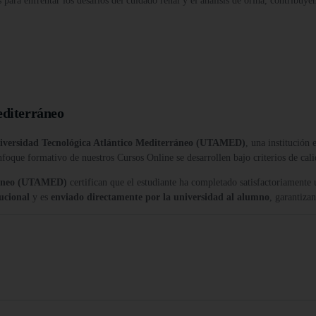
s para enfrentar los desafíos del cuidado renal y el análisis de orina, contribuye
editerráneo
iversidad Tecnológica Atlántico Mediterráneo (UTAMED)
, una institución
nfoque formativo de nuestros Cursos Online se desarrollen bajo criterios de cali
rráneo (UTAMED)
certifican que el estudiante ha completado satisfactoriamente
tucional
y es
enviado directamente por la universidad al alumno
, garantiza