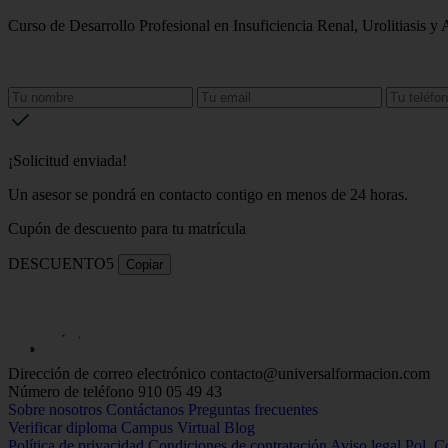
Curso de Desarrollo Profesional en Insuficiencia Renal, Urolitiasis y 
¡Solicitud enviada!
Un asesor se pondrá en contacto contigo en menos de 24 horas.
Cupón de descuento para tu matrícula
DESCUENTO5
Copiar
Dirección de correo electrónico
contacto@universalformacion.com
Número de teléfono
910 05 49 43
Sobre nosotros
Contáctanos
Preguntas frecuentes
Verificar diploma
Campus Virtual
Blog
Política de privacidad
Condiciones de contratación
Aviso legal
Pol. C