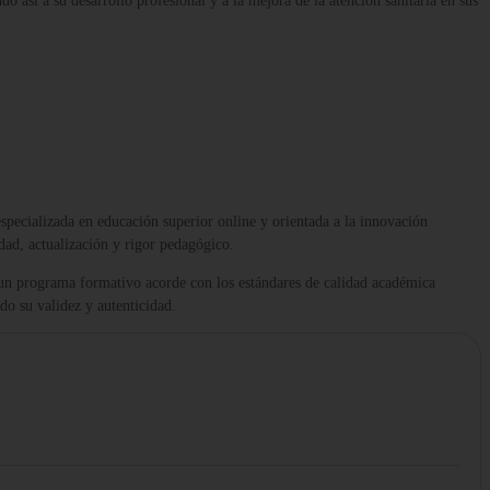
ndo así a su desarrollo profesional y a la mejora de la atención sanitaria en sus
 especializada en educación superior online y orientada a la innovación
dad, actualización y rigor pedagógico.
 un programa formativo acorde con los estándares de calidad académica
ndo su validez y autenticidad.