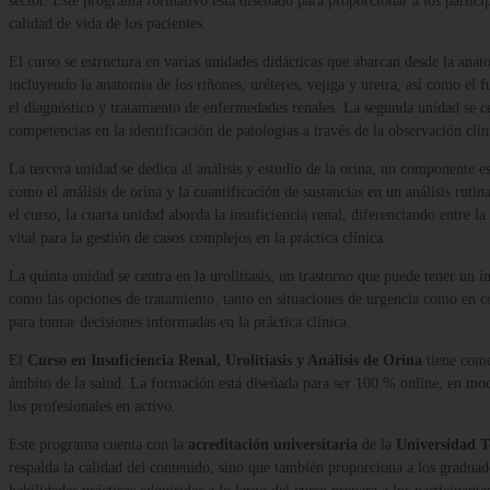
sector. Este programa formativo está diseñado para proporcionar a los partici
calidad de vida de los pacientes.
El curso se estructura en varias unidades didácticas que abarcan desde la anato
incluyendo la anatomía de los riñones, uréteres, vejiga y uretra, así como el
el diagnóstico y tratamiento de enfermedades renales. La segunda unidad se ce
competencias en la identificación de patologías a través de la observación clín
La tercera unidad se dedica al análisis y estudio de la orina, un componente es
como el análisis de orina y la cuantificación de sustancias en un análisis ruti
el curso, la cuarta unidad aborda la insuficiencia renal, diferenciando entre 
vital para la gestión de casos complejos en la práctica clínica.
La quinta unidad se centra en la urolitiasis, un trastorno que puede tener un im
como las opciones de tratamiento, tanto en situaciones de urgencia como en co
para tomar decisiones informadas en la práctica clínica.
El
Curso en Insuficiencia Renal, Urolitiasis y Análisis de Orina
tiene como 
ámbito de la salud. La formación está diseñada para ser 100 % online, en mo
los profesionales en activo.
Este programa cuenta con la
acreditación universitaria
de la
Universidad 
respalda la calidad del contenido, sino que también proporciona a los gradua