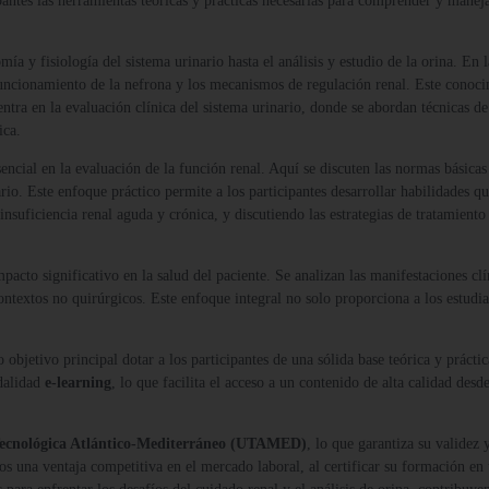
pantes las herramientas teóricas y prácticas necesarias para comprender y maneja
mía y fisiología del sistema urinario hasta el análisis y estudio de la orina. En
 funcionamiento de la nefrona y los mecanismos de regulación renal. Este conoci
ntra en la evaluación clínica del sistema urinario, donde se abordan técnicas d
ica.
encial en la evaluación de la función renal. Aquí se discuten las normas básicas
nario. Este enfoque práctico permite a los participantes desarrollar habilidades
la insuficiencia renal aguda y crónica, y discutiendo las estrategias de tratamie
pacto significativo en la salud del paciente. Se analizan las manifestaciones clín
ntextos no quirúrgicos. Este enfoque integral no solo proporciona a los estudi
objetivo principal dotar a los participantes de una sólida base teórica y práct
dalidad
e-learning
, lo que facilita el acceso a un contenido de alta calidad de
Tecnológica Atlántico-Mediterráneo (UTAMED)
, lo que garantiza su validez
dos una ventaja competitiva en el mercado laboral, al certificar su formación 