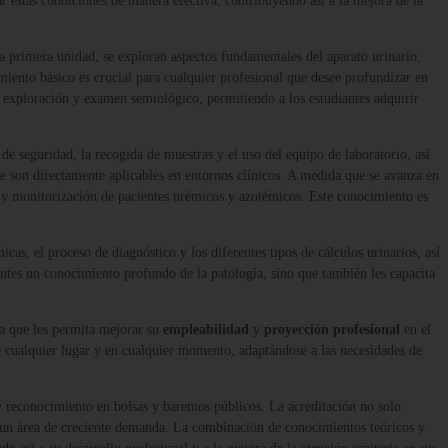
r estas condiciones de manera efectiva, contribuyendo así a la mejora de la
 la primera unidad, se exploran aspectos fundamentales del aparato urinario,
miento básico es crucial para cualquier profesional que desee profundizar en
e exploración y examen semiológico, permitiendo a los estudiantes adquirir
 de seguridad, la recogida de muestras y el uso del equipo de laboratorio, así
 que son directamente aplicables en entornos clínicos. A medida que se avanza en
nto y monitorización de pacientes urémicos y azotémicos. Este conocimiento es
icas, el proceso de diagnóstico y los diferentes tipos de cálculos urinarios, así
antes un conocimiento profundo de la patología, sino que también les capacita
ica que les permita mejorar su
empleabilidad
y
proyección profesional
en el
sde cualquier lugar y en cualquier momento, adaptándose a las necesidades de
 y reconocimiento en bolsas y baremos públicos. La acreditación no solo
en un área de creciente demanda. La combinación de conocimientos teóricos y