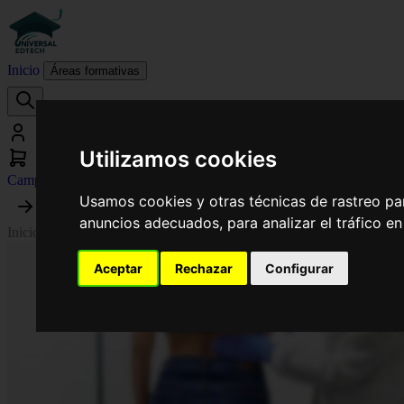
Inicio
Áreas formativas
Utilizamos cookies
Campus virtual
Usamos cookies y otras técnicas de rastreo pa
anuncios adecuados, para analizar el tráfico e
Inicio
›
Medicina
›
Curso de Desarrollo Profesional en Insuficiencia Rena
Aceptar
Rechazar
Configurar