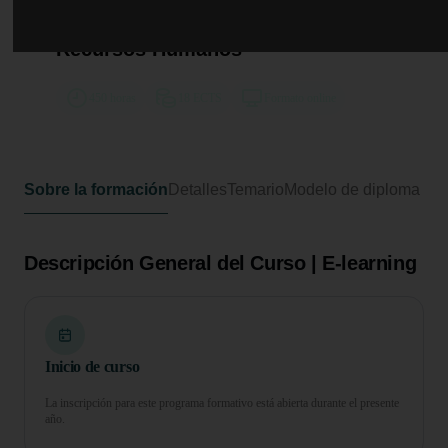
Curso Universitario de
Especialización en Gestión de
Recursos Humanos
450 horas
18 ECTS
Formato online
Sobre la formación
Detalles
Temario
Modelo de diploma
Descripción General del Curso | E-learning
Inicio de curso
La inscripción para este programa formativo está abierta durante el presente
año.