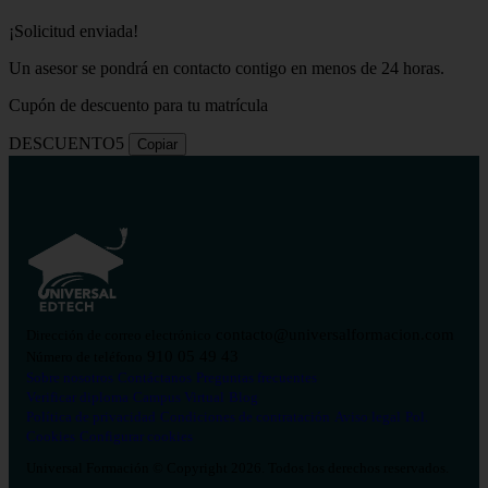
¡Solicitud enviada!
Un asesor se pondrá en contacto contigo en menos de 24 horas.
Cupón de descuento para tu matrícula
DESCUENTO5
Copiar
contacto@universalformacion.com
Dirección de correo electrónico
910 05 49 43
Número de teléfono
Sobre nosotros
Contáctanos
Preguntas frecuentes
Verificar diploma
Campus Virtual
Blog
Política de privacidad
Condiciones de contratación
Aviso legal
Pol.
Cookies
Configurar cookies
Universal Formación © Copyright 2026. Todos los derechos reservados.