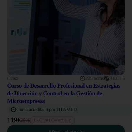
Curso
225 horas
9 ECTS
Curso de Desarrollo Profesional en Estrategias
de Dirección y Control en la Gestión de
Microempresas
Curso acreditado por UTAMED
119€
250€
La Oferta Caduca hoy