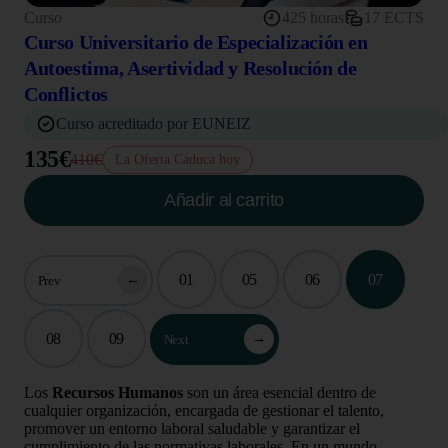
Curso
425 horas
17 ECTS
Curso Universitario de Especialización en
Autoestima, Asertividad y Resolución de
Conflictos
Curso acreditado por EUNEIZ
135€
410€
La Oferta Caduca hoy
Añadir al carrito
01
05
06
07
←
Prev
08
09
→
Next
Los
Recursos Humanos
son un área esencial dentro de
cualquier organización, encargada de gestionar el talento,
promover un entorno laboral saludable y garantizar el
cumplimiento de las normativas laborales. En un mundo